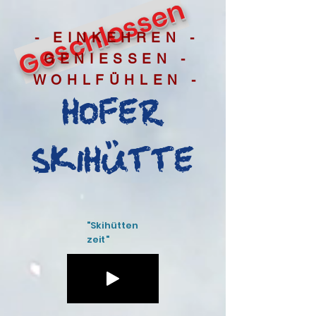
Geschlossen
- EINKEHREN -
GENIESSEN -
WOHLFÜHLEN -
HOFER
SKIHÜTTE
"Skihütten
zeit"