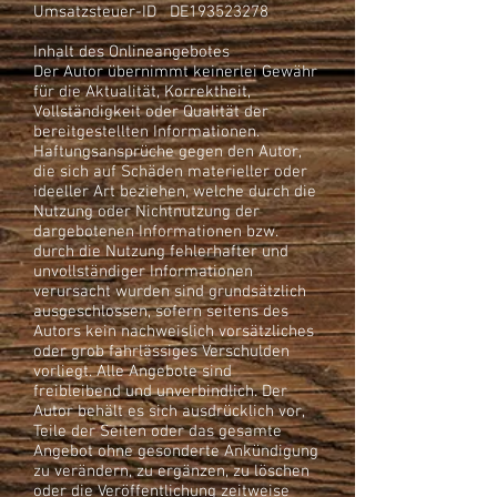
Umsatzsteuer-ID DE193523278
Inhalt des Onlineangebotes
Der Autor übernimmt keinerlei Gewähr
für die Aktualität, Korrektheit,
Vollständigkeit oder Qualität der
bereitgestellten Informationen.
Haftungsansprüche gegen den Autor,
die sich auf Schäden materieller oder
ideeller Art beziehen, welche durch die
Nutzung oder Nichtnutzung der
dargebotenen Informationen bzw.
durch die Nutzung fehlerhafter und
unvollständiger Informationen
verursacht wurden sind grundsätzlich
ausgeschlossen, sofern seitens des
Autors kein nachweislich vorsätzliches
oder grob fahrlässiges Verschulden
vorliegt. Alle Angebote sind
freibleibend und unverbindlich. Der
Autor behält es sich ausdrücklich vor,
Teile der Seiten oder das gesamte
Angebot ohne gesonderte Ankündigung
zu verändern, zu ergänzen, zu löschen
oder die Veröffentlichung zeitweise