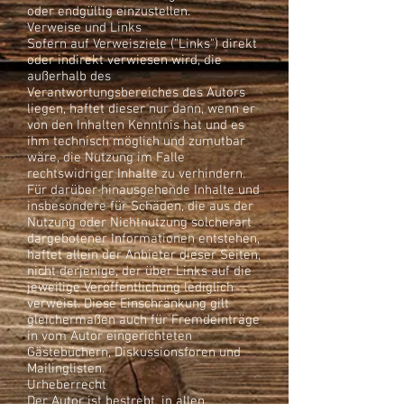
oder endgültig einzustellen.
Verweise und Links
Sofern auf Verweisziele ("Links") direkt
oder indirekt verwiesen wird, die
außerhalb des
Verantwortungsbereiches des Autors
liegen, haftet dieser nur dann, wenn er
von den Inhalten Kenntnis hat und es
ihm technisch möglich und zumutbar
wäre, die Nutzung im Falle
rechtswidriger Inhalte zu verhindern.
Für darüber hinausgehende Inhalte und
insbesondere für Schäden, die aus der
Nutzung oder Nichtnutzung solcherart
dargebotener Informationen entstehen,
haftet allein der Anbieter dieser Seiten,
nicht derjenige, der über Links auf die
jeweilige Veröffentlichung lediglich
verweist. Diese Einschränkung gilt
gleichermaßen auch für Fremdeinträge
in vom Autor eingerichteten
Gästebüchern, Diskussionsforen und
Mailinglisten.
Urheberrecht
Der Autor ist bestrebt, in allen