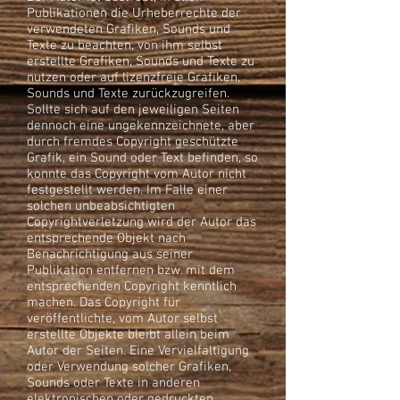
Publikationen die Urheberrechte der
verwendeten Grafiken, Sounds und
Texte zu beachten, von ihm selbst
erstellte Grafiken, Sounds und Texte zu
nutzen oder auf lizenzfreie Grafiken,
Sounds und Texte zurückzugreifen.
Sollte sich auf den jeweiligen Seiten
dennoch eine ungekennzeichnete, aber
durch fremdes Copyright geschützte
Grafik, ein Sound oder Text befinden, so
konnte das Copyright vom Autor nicht
festgestellt werden. Im Falle einer
solchen unbeabsichtigten
Copyrightverletzung wird der Autor das
entsprechende Objekt nach
Benachrichtigung aus seiner
Publikation entfernen bzw. mit dem
entsprechenden Copyright kenntlich
machen. Das Copyright für
veröffentlichte, vom Autor selbst
erstellte Objekte bleibt allein beim
Autor der Seiten. Eine Vervielfältigung
oder Verwendung solcher Grafiken,
Sounds oder Texte in anderen
elektronischen oder gedruckten