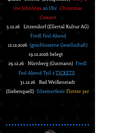
the Johnboys
20 Uhr
Christmas
Concert
5.12.26 Litzendorf (Ellertal Kultur AG)
Fredl Fesl Abend
12.12.2026
(geschlossene Gesellschaft)
19.12.2026
belegt
29.12.26 Nürnberg (Gutmann)
Fredl
Fesl Abend Teil 2
TICKETS
31.12.26 Bad Weißenstadt
(Siebenquell)
Silvesterfeier
Flotter 3er