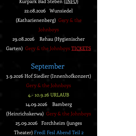
Kurpark Bad Steben
(INFO)
22
.08.2026 Wunsiedel
(Katharienenberg)
Gery & the
Johnboys
29
.
08.2026 Rehau (Hygienischer
Garten)
Gery & the Johnboys
TICKETS
September
3.9.2026 Hof Siedler (Innenhofkonzert)
Gery & the Johnboys
4.- 10.9.26 URLAUB
14
.
09.2026 Bamberg
(Heinrichskerwa)
Gery & the Johnboys
25.09.2026
Forchheim (junges
Theater)
Fredl Fesl Abend Teil 2