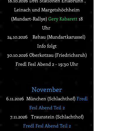
18.10.2026
Drei Stationen Erlabrunn ,
Leinach und Margetshöchheim
(Mundart-Rallye)
Gery Kabarett
18
Uhr
24.10.2026
Rehau (Mundartkarussel)
Info folgt
30.10.2026 Oberkotzau (Friedrichsruh)
Fredl Fesl Abend 2 - 19:30 Uhr
November
6.11
.
2026 München (Schlachthof)
Fredl
Fesl Abend Teil 2
7.11
.
2026 Traunstein (Schlachthof)
Fredl Fesl Abend Teil 2