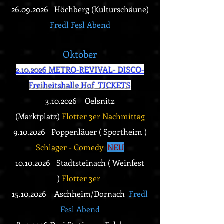
26.09.2026
Höchberg (Kulturschäune)
Fredl Fesl Abend
Oktober
2.10.2026
METRO-REVIVAL- DISCO-
Freiheitshalle Hof TICKETS
3.10.2026
Oelsnitz
(Marktplatz)
Flotter 3er Nachmittag
9.10.2026
Poppenläuer ( Sportheim )
Schlager - Comedy
NEU
10.10.2026
Stadtsteinach ( Weinfest
)
Flotter 3er
15.10
.2026 Aschheim/Dornach
Fredl
Fesl Abend