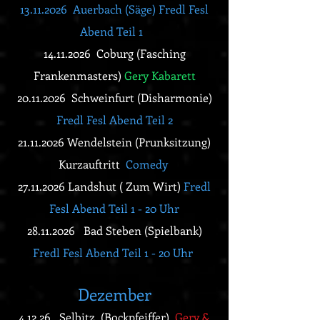
13.11.2026
Auerbach (Säge)
Fredl
Fesl
Abend Teil 1
14.11.2026
Coburg (Fasching
Frankenmasters)
Gery Kabarett
20.11.2026
Schweinfurt (Disharmonie)
Fredl Fesl Abend Teil 2
21.11.2026
Wendelstein (Prunksitzung)
Kurzauftritt
Comedy
27.11.2026
Landshut ( Zum Wirt)
Fredl
Fesl Abend Teil 1
- 20 Uhr
28.11.2026
Bad Steben (Spielbank)
Fredl Fesl Abend Teil 1 - 20 Uhr
Dezember
4.12.26 Selbitz (Bockpfeiffer)
Gery &