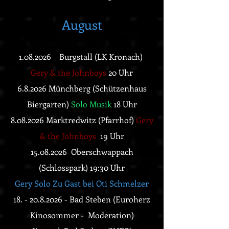
August
1.08.
2026 Burgstall (LK Kronach)
Gery & the Johnboys
20 Uhr
6.8.2026 Münchberg (Schützenhaus
Biergarten)
Solo Musik
18 Uhr
8.08.
2026 Marktredwitz (Pfarrhof)
Gery
& the Johnboys
19 Uhr
15.08.2026
Oberschwappach
(
Schlosspark)
19:30 Uhr
Gery Solo
Zu Gast bei Oti Schmelzer
18. - 20.8.2026
- Bad Steben (Euroherz
Kinosommer - Moderation)