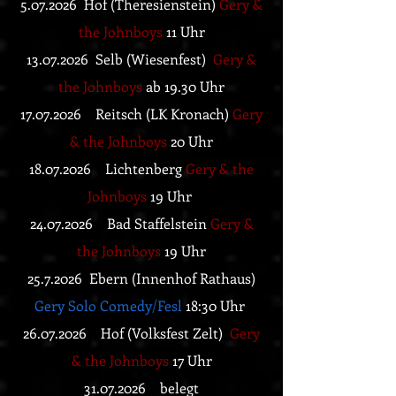
5.07.2026
Hof (Theresienstein)
Gery &
the Johnboys
11 Uhr
13.07.2026 Selb (Wiesenfest)
Gery &
the Johnboys
ab 19.30 Uhr
17.07.2026
Reitsch (LK Kronach)
Gery
& the Johnboys
20 Uhr
18.07.2026
Lichtenberg
Gery & the
Johnboys
19 Uhr
24.07.2026
Bad Staffelstein
Gery &
the Johnboys
19 Uhr
25.7.2026 Ebern (Innenhof Rathaus)
Gery Solo Comedy/Fesl
18:30 Uhr
26.07.2026
Hof (Volksfest Zelt)
Gery
& the Johnboys
17 Uhr
31.07.2026
belegt