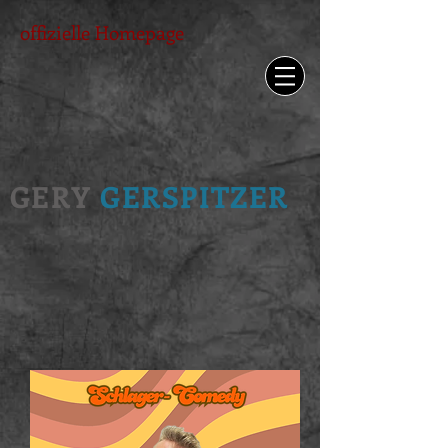
offizielle Homepage
GERY
GERSPITZER